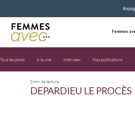
Rejoig
Femmes ave
Tous les posts
A la une
Interview
Nos publications
0 min de lecture
DEPARDIEU LE PROCÈS