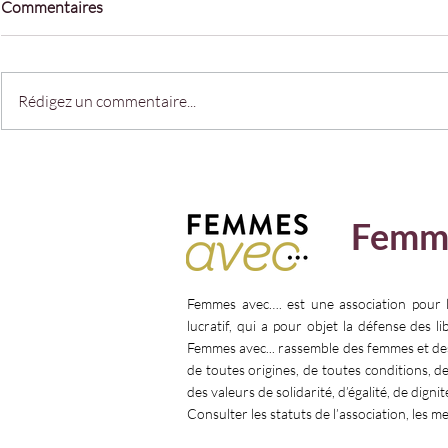
Commentaires
Rédigez un commentaire...
𝗣𝗥𝗢𝗧𝗘𝗚𝗘𝗥 𝗘𝗦𝗧 𝗨𝗡
« 𝗣𝗢𝗨𝗥 𝗘𝗟
𝗖𝗛𝗢𝗜𝗫
𝗙𝗜𝗡 𝗔 𝗟’𝗘
𝗗𝗘𝗦 𝗙𝗘𝗠
Femm
Femmes avec…. est une association pour 
lucratif, qui a pour objet la défense des l
Femmes avec... rassemble des femmes et d
de toutes origines, de toutes conditions, d
des valeurs de solidarité, d’égalité, de dignit
Consulter les statuts de l’association, les m