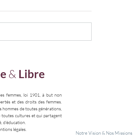
𝗘𝗦 ! » : 𝗠𝗘𝗧𝗧𝗥𝗘
𝗔 𝗕𝗥𝗨𝗫𝗘𝗟𝗟𝗘𝗦, 𝗟𝗘 𝗗𝗥𝗢𝗜
𝗜𝗟 𝗠𝗘𝗗𝗜𝗖𝗔𝗟
𝗔 𝗟’𝗔𝗩𝗢𝗥𝗧𝗘𝗠𝗘𝗡𝗧 𝗡’𝗘𝗦
𝗘𝗦
𝗣𝗔𝗦 𝗔𝗧𝗧𝗔𝗤𝗨𝗘
e
&
Libre
𝗙𝗥𝗢𝗡𝗧𝗔𝗟𝗘𝗠𝗘𝗡𝗧. 𝗜𝗟 𝗘𝗦
𝗖𝗢𝗡𝗧𝗢𝗨𝗥𝗡𝗘. 𝗘𝗥𝗢𝗗𝗘.
𝗙𝗥𝗔𝗚𝗜𝗟𝗜𝗦𝗘.
Faire un 
les femmes, loi 1901, à but non
ibertés et des droits des femmes.
es hommes de toutes générations,
e toutes cultures et qui partagent
é, d’éducation.
entions légales.
Notre Vision & Nos Missions