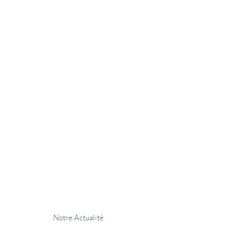
𝗧
𝗧
𝗧
don
Devenir partenaire
Notre Actualité