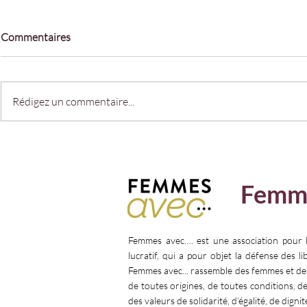
Commentaires
Rédigez un commentaire...
La force de l'engagement avec
𝗣𝗥𝗢𝗧𝗘𝗚𝗘
Bérangère Couillard présidente
𝗖𝗛𝗢𝗜𝗫
du Haut Conseil à l'Egalité
Femm
entre les femmes et les hommes
Femmes avec…. est une association pour 
lucratif, qui a pour objet la défense des l
Femmes avec... rassemble des femmes et d
de toutes origines, de toutes conditions, d
des valeurs de solidarité, d’égalité, de dignit