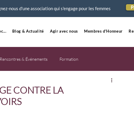
P
nez-nous d'une association qui s'engage pour les femmes
c...
Blog & Actualité
Agir avec nous
Membres d'Honneur
Re
Rencontres & Événements
Formation
GE CONTRE LA
VOIRS