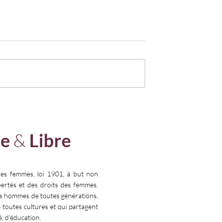
 𝗘𝗦𝗧 𝗨𝗡
« 𝗣𝗢𝗨𝗥 𝗘𝗟𝗟𝗘𝗦 ! » : 𝗠𝗘𝗧𝗧
𝗙𝗜𝗡 𝗔 𝗟’𝗘𝗫𝗜𝗟 𝗠𝗘𝗗𝗜𝗖𝗔𝗟
𝗗𝗘𝗦 𝗙𝗘𝗠𝗠𝗘𝗦
e
&
Libre
Faire un 
les femmes, loi 1901, à but non
ibertés et des droits des femmes.
es hommes de toutes générations,
e toutes cultures et qui partagent
é, d’éducation.