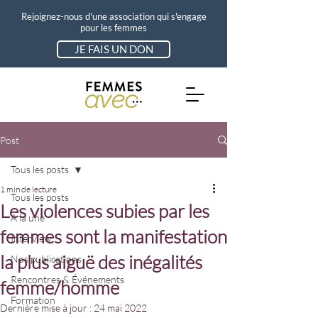
Rejoignez-nous d'une association qui s'engage
pour les femmes
JE FAIS UN DON
Post
Tous les posts
1 min de lecture
Tous les posts
Les violences subies par les
A la une
femmes sont la manifestation
Interview
la plus aiguë des inégalités
Nos publications
Rencontres & Événements
femme/homme
Formation
Dernière mise à jour :
24 mai 2022