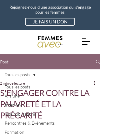
Rejoignez-nous d'une association qui s'engage
pour les femmes
JE FAIS UN DON
Post
Tous les posts
2 min de lecture
Tous les posts
S'ENGAGER CONTRE LA
A la une
PAUVRETÉ ET LA
Interview
PRÉCARITÉ
Nos publications
Rencontres & Événements
Formation