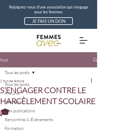
Rejoignez-nous d'une association qui s'engage
pour les femmes
JE FAIS UN DON
Post
Tous les posts
2 min de lecture
Tous les posts
S’ENGAGER CONTRE LE
A la une
HARCÈLEMENT SCOLAIRE
Interview
🎓
Nos publications
Rencontres & Événements
Formation