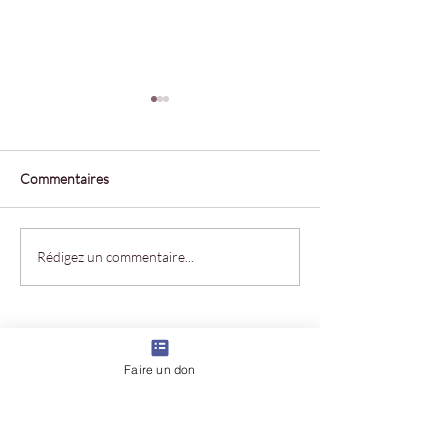
Commentaires
𝗣𝗥𝗢𝗧𝗘𝗚𝗘𝗥 𝗘𝗦𝗧 𝗨𝗡
« 𝗣𝗢𝗨𝗥 𝗘𝗟𝗟𝗘𝗦 !
Rédigez un commentaire...
𝗖𝗛𝗢𝗜𝗫
𝗠𝗘𝗧𝗧𝗥𝗘 𝗙𝗜𝗡 𝗔
𝗠𝗘𝗗𝗜𝗖𝗔𝗟 𝗗𝗘
𝗙𝗘𝗠𝗠𝗘𝗦
Faire un don
Femme
&
Libre