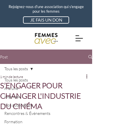
Rejoignez-nous d'une association qui s'engage
pour les femmes
JE FAIS UN DON
Post
Tous les posts
1 min de lecture
Tous les posts
S’ENGAGER POUR
A la une
CHANGER L'INDUSTRIE
Interview
DU CINÉMA
Nos publications
Rencontres & Événements
Formation