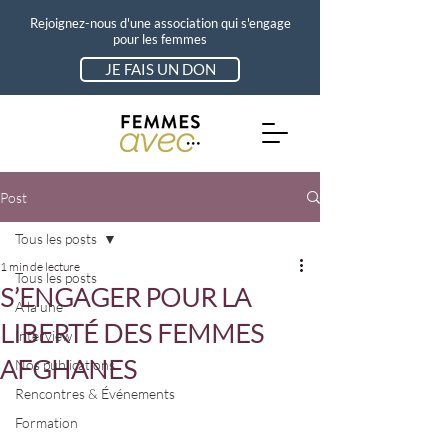
Rejoignez-nous d'une association qui s'engage
pour les femmes
JE FAIS UN DON
Post
Tous les posts
1 min de lecture
Tous les posts
S’ENGAGER POUR LA
A la une
LIBERTÉ DES FEMMES
Interview
AFGHANES
Nos publications
Rencontres & Événements
Formation