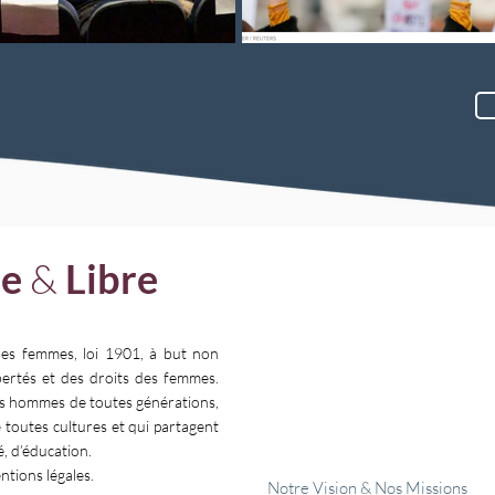
e
&
Libre
Faire un 
les femmes, loi 1901, à but non
ibertés et des droits des femmes.
es hommes de toutes générations,
e toutes cultures et qui partagent
é, d’éducation.
entions légales.
Notre Vision & Nos Missions