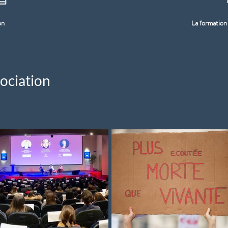
on
La formatio
sociation