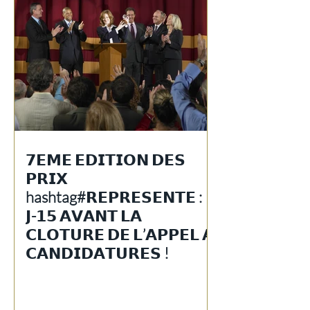
𝟳𝗘𝗠𝗘 𝗘𝗗𝗜𝗧𝗜𝗢𝗡 𝗗𝗘𝗦
𝗣𝗥𝗜𝗫
hashtag#𝗥𝗘𝗣𝗥𝗘𝗦𝗘𝗡𝗧𝗘 :
𝗝-𝟭𝟱 𝗔𝗩𝗔𝗡𝗧 𝗟𝗔
𝗖𝗟𝗢𝗧𝗨𝗥𝗘 𝗗𝗘 𝗟’𝗔𝗣𝗣𝗘𝗟 𝗔
𝗖𝗔𝗡𝗗𝗜𝗗𝗔𝗧𝗨𝗥𝗘𝗦 !