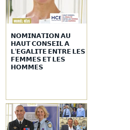
𝗡𝗢𝗠𝗜𝗡𝗔𝗧𝗜𝗢𝗡 𝗔𝗨
𝗛𝗔𝗨𝗧 𝗖𝗢𝗡𝗦𝗘𝗜𝗟 𝗔
𝗟'𝗘𝗚𝗔𝗟𝗜𝗧𝗘 𝗘𝗡𝗧𝗥𝗘 𝗟𝗘𝗦
𝗙𝗘𝗠𝗠𝗘𝗦 𝗘𝗧 𝗟𝗘𝗦
𝗛𝗢𝗠𝗠𝗘𝗦