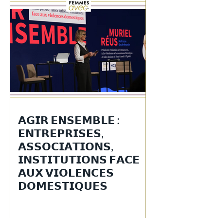
𝗔𝗚𝗜𝗥 𝗘𝗡𝗦𝗘𝗠𝗕𝗟𝗘 :
𝗘𝗡𝗧𝗥𝗘𝗣𝗥𝗜𝗦𝗘𝗦,
𝗔𝗦𝗦𝗢𝗖𝗜𝗔𝗧𝗜𝗢𝗡𝗦,
𝗜𝗡𝗦𝗧𝗜𝗧𝗨𝗧𝗜𝗢𝗡𝗦 𝗙𝗔𝗖𝗘
𝗔𝗨𝗫 𝗩𝗜𝗢𝗟𝗘𝗡𝗖𝗘𝗦
𝗗𝗢𝗠𝗘𝗦𝗧𝗜𝗤𝗨𝗘𝗦