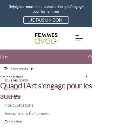
Rejoignez-nous d'une association qui s'engage
pour les femmes
JE FAIS UN DON
Post
Tous les posts
2 min de lecture
Tous les posts
Quand l'Art s'engage pour les
A la une
autres
Interview
Nos publications
Rencontres & Événements
Formation