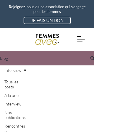
Rejoignez-nous d'une association qui s'engage
pour les femmes
JE FAIS UN DON
Blog
Interview
Tous les
posts
A la une
Interview
Nos
publications
Rencontres
&