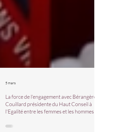
5 mars
La force de l'engagement avec Bérangère
Couillard présidente du Haut Conseil à
l'Egalité entre les femmes et les hommes