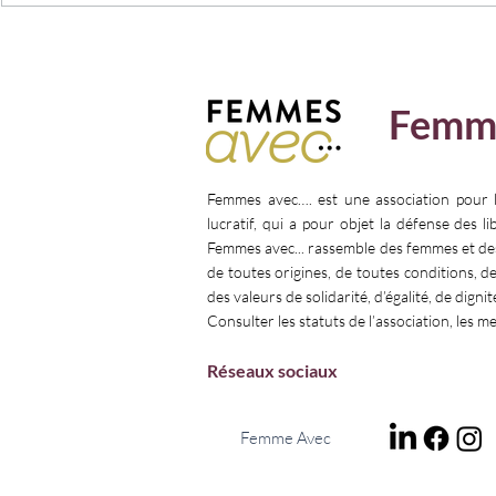
La force de l'engagement avec
𝗣𝗥𝗢𝗧𝗘𝗚𝗘
Bérangère Couillard présidente
𝗖𝗛𝗢𝗜𝗫
du Haut Conseil à l'Egalité
Femm
entre les femmes et les hommes
Femmes avec…. est une association pour 
lucratif, qui a pour objet la défense des l
Femmes avec... rassemble des femmes et d
de toutes origines, de toutes conditions, d
des valeurs de solidarité, d’égalité, de dignit
Consulter les statuts de l’association, les m
Réseaux sociaux
Femme Avec