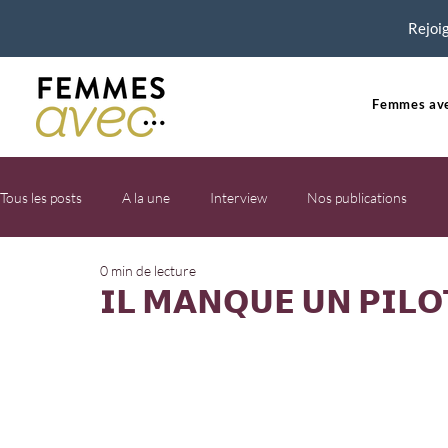
Rejoig
Femmes ave
Tous les posts
A la une
Interview
Nos publications
0 min de lecture
𝗜𝗟 𝗠𝗔𝗡𝗤𝗨𝗘 𝗨𝗡 𝗣𝗜𝗟𝗢