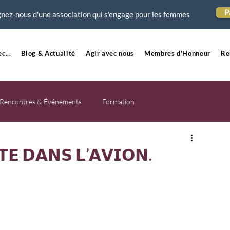
P
nez-nous d'une association qui s'engage pour les femmes
c...
Blog & Actualité
Agir avec nous
Membres d'Honneur
Re
Rencontres & Événements
Formation
𝗧𝗘 𝗗𝗔𝗡𝗦 𝗟’𝗔𝗩𝗜𝗢𝗡.