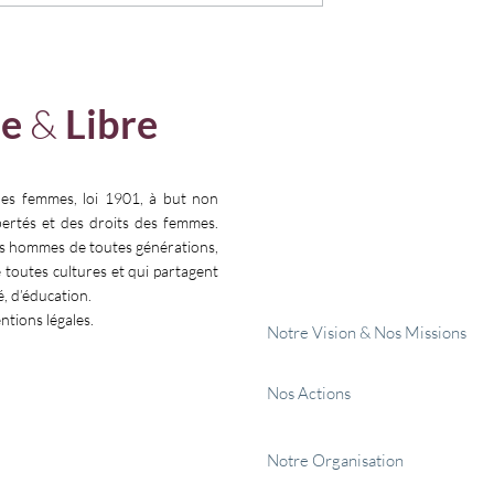
 𝗘𝗦𝗧 𝗨𝗡
« 𝗣𝗢𝗨𝗥 𝗘𝗟𝗟𝗘𝗦 ! » : 𝗠𝗘𝗧𝗧
𝗙𝗜𝗡 𝗔 𝗟’𝗘𝗫𝗜𝗟 𝗠𝗘𝗗𝗜𝗖𝗔𝗟
𝗗𝗘𝗦 𝗙𝗘𝗠𝗠𝗘𝗦
e
&
Libre
Faire un 
les femmes, loi 1901, à but non
ibertés et des droits des femmes.
es hommes de toutes générations,
e toutes cultures et qui partagent
é, d’éducation.
entions légales.
Notre Vision & Nos Missions
Nos Actions
Notre Organisation