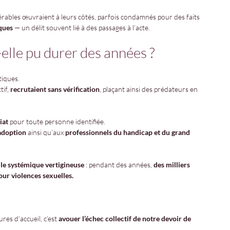
nérables œuvraient à leurs côtés, parfois condamnés pour des faits 
ques
 — un délit souvent lié à des passages à l’acte.
elle pu durer des années ?
tiques.
if, 
recrutaient sans vérification
, plaçant ainsi des prédateurs en 
iat
 pour toute personne identifiée.
’adoption
 ainsi qu’aux 
professionnels du handicap et du grand 
lle systémique vertigineuse
 : pendant des années, 
des milliers 
our violences sexuelles.
res d’accueil, c’est 
avouer l’échec collectif de notre devoir de 