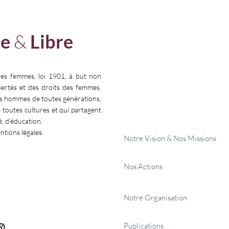
𝗘𝗦 ! » : 𝗠𝗘𝗧𝗧𝗥𝗘
𝗔 𝗕𝗥𝗨𝗫𝗘𝗟𝗟𝗘𝗦, 𝗟𝗘 𝗗𝗥𝗢𝗜
𝗜𝗟 𝗠𝗘𝗗𝗜𝗖𝗔𝗟
𝗔 𝗟’𝗔𝗩𝗢𝗥𝗧𝗘𝗠𝗘𝗡𝗧 𝗡’𝗘𝗦
𝗘𝗦
𝗣𝗔𝗦 𝗔𝗧𝗧𝗔𝗤𝗨𝗘
e
&
Libre
𝗙𝗥𝗢𝗡𝗧𝗔𝗟𝗘𝗠𝗘𝗡𝗧. 𝗜𝗟 𝗘𝗦
𝗖𝗢𝗡𝗧𝗢𝗨𝗥𝗡𝗘. 𝗘𝗥𝗢𝗗𝗘.
𝗙𝗥𝗔𝗚𝗜𝗟𝗜𝗦𝗘.
Faire un 
les femmes, loi 1901, à but non
ibertés et des droits des femmes.
es hommes de toutes générations,
e toutes cultures et qui partagent
é, d’éducation.
entions légales.
Notre Vision & Nos Missions
Nos Actions
Notre Organisation
Publications