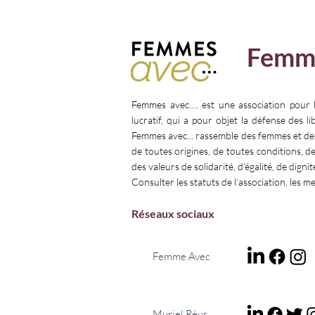
𝗣𝗥𝗢𝗧𝗘𝗚𝗘𝗥 𝗘𝗦𝗧 𝗨𝗡
« 𝗣𝗢𝗨𝗥 𝗘𝗟
𝗖𝗛𝗢𝗜𝗫
𝗙𝗜𝗡 𝗔 𝗟’𝗘
𝗗𝗘𝗦 𝗙𝗘𝗠
Femm
Femmes avec…. est une association pour 
lucratif, qui a pour objet la défense des l
Femmes avec... rassemble des femmes et d
de toutes origines, de toutes conditions, d
des valeurs de solidarité, d’égalité, de dignit
Consulter les statuts de l’association, les m
Réseaux sociaux
Femme Avec
Muriel Réus