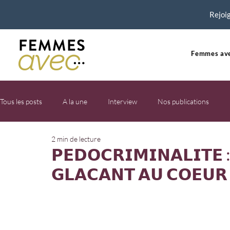
Rejoig
Femmes ave
Tous les posts
A la une
Interview
Nos publications
2 min de lecture
𝗣𝗘𝗗𝗢𝗖𝗥𝗜𝗠𝗜𝗡𝗔𝗟𝗜𝗧𝗘 
𝗚𝗟𝗔𝗖𝗔𝗡𝗧 𝗔𝗨 𝗖𝗢𝗘𝗨𝗥 