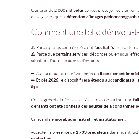
Oui, près de 
2 000 individus
 censés protéger les plus vul
aussi graves que la 
détention d’images pédopornographi
Comment une telle dérive a-t-
🔺 Parce que les contrôles étaient 
facultatifs
, non automa
🔺 Parce que 
certains services
, débordés ou en sous-effect
situation d’autorité auprès d’enfants.
➡️ Aujourd’hui, la loi prévoit enfin un 
licenciement imméd
➡️ Et dès 
2026
, le dispositif sera 
étendu
 aux 
candidats à l
âge.
Ce progrès était nécessaire. Mais il expose surtout une 
fai
d’enfants ont été confiés à des adultes déjà condamnés p
Un scandale 
moral, administratif et institutionnel.
Accepter la présence de 
1 733 prédateurs
 dans nos structu
protection.