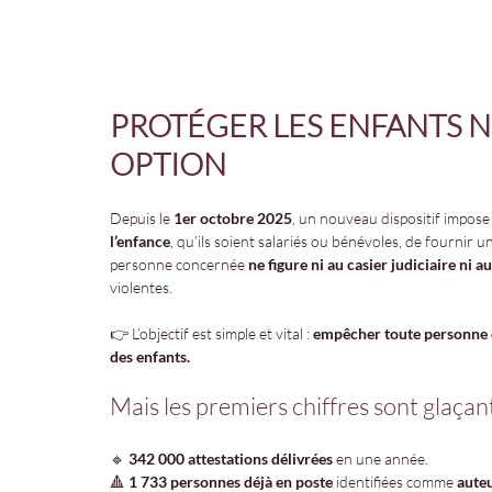
PROTÉGER LES ENFANTS NE
OPTION
Depuis le 
1er octobre 2025
, un nouveau dispositif impose 
l’enfance
, qu’ils soient salariés ou bénévoles, de fournir u
personne concernée 
ne figure ni au casier judiciaire ni a
violentes.
👉 L’objectif est simple et vital : 
empêcher toute personne c
des enfants.
Mais les premiers chiffres sont glaçant
🔹 
342 000 attestations délivrées
 en une année.
🔺 
1 733 personnes déjà en poste
 identifiées comme 
auteu