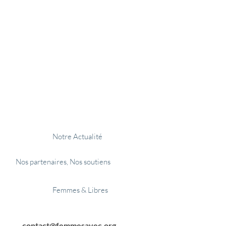
𝗧
𝗧
𝗧
don
Devenir partenaire
Notre Actualité
Nos partenaires, Nos soutiens
Femmes & Libres
contact@femmesavec.org