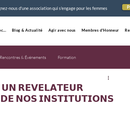
P
nez-nous d'une association qui s'engage pour les femmes
c...
Blog & Actualité
Agir avec nous
Membres d'Honneur
Re
Rencontres & Événements
Formation
: 𝗨𝗡 𝗥𝗘𝗩𝗘𝗟𝗔𝗧𝗘𝗨𝗥
𝗗𝗘 𝗡𝗢𝗦 𝗜𝗡𝗦𝗧𝗜𝗧𝗨𝗧𝗜𝗢𝗡𝗦