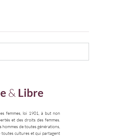
 𝗘𝗦𝗧 𝗨𝗡
« 𝗣𝗢𝗨𝗥 𝗘𝗟𝗟𝗘𝗦 ! » : 𝗠𝗘𝗧𝗧
𝗙𝗜𝗡 𝗔 𝗟’𝗘𝗫𝗜𝗟 𝗠𝗘𝗗𝗜𝗖𝗔𝗟
𝗗𝗘𝗦 𝗙𝗘𝗠𝗠𝗘𝗦
e
&
Libre
Faire un 
les femmes, loi 1901, à but non
ibertés et des droits des femmes.
es hommes de toutes générations,
e toutes cultures et qui partagent