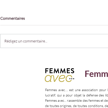
Commentaires
Rédigez un commentaire...
La force de l'engagement avec
𝗣𝗥𝗢𝗧𝗘𝗚𝗘
Bérangère Couillard présidente
𝗖𝗛𝗢𝗜𝗫
du Haut Conseil à l'Egalité
Femm
entre les femmes et les hommes
Femmes avec…. est une association pour 
lucratif, qui a pour objet la défense des l
Femmes avec... rassemble des femmes et d
de toutes origines, de toutes conditions, d