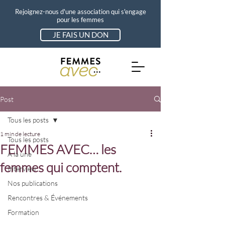
Rejoignez-nous d'une association qui s'engage
pour les femmes
JE FAIS UN DON
Post
Tous les posts
1 min de lecture
Tous les posts
FEMMES AVEC… les
A la une
femmes qui comptent.
Interview
Nos publications
Rencontres & Événements
Formation