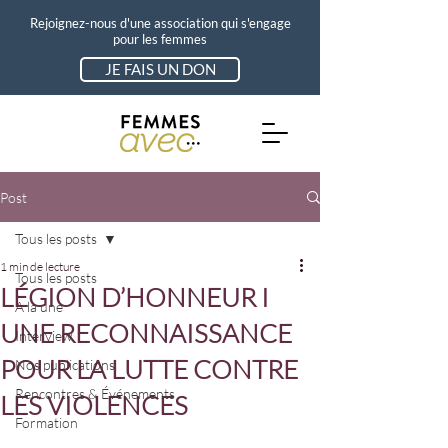
Rejoignez-nous d'une association qui s'engage
pour les femmes
JE FAIS UN DON
Post
Tous les posts
1 min de lecture
Tous les posts
LÉGION D’HONNEUR I
A la une
UNE RECONNAISSANCE
Interview
POUR LA LUTTE CONTRE
Nos publications
Rencontres & Événements
LES VIOLENCES
Formation