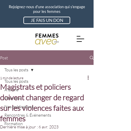
Rejoignez-nous d'une association qui s'engage
pour les femmes
JE FAIS UN DON
Post
Tous les posts
1 min de lecture
Tous les posts
Magistrats et policiers
A la une
doivent changer de regard
Interview
sur les violences faites aux
Nos publications
Rencontres & Événements
femmes
Formation
Dernière mise à jour :
6 avr. 2023